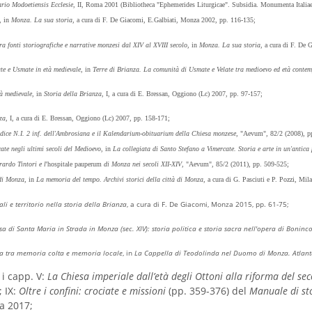
rio Modoetiensis Ecclesie
, II, Roma 2001 (Bibliotheca "Ephemerides Liturgicae". Subsidia. Monumenta Italiae 
, in
Monza. La sua storia
, a cura di F. De Giacomi, E.Galbiati, Monza 2002, pp. 116-135;
ra fonti storiografiche e narrative monzesi dal XIV al XVIII secolo
, in
Monza. La sua storia
, a cura di F. De
ate e Usmate in età medievale
, in
Terre di Brianza. La comunità di Usmate e Velate tra medioevo ed età conte
tà medievale
, in
Storia della Brianza
, I, a cura di E. Bressan, Oggiono (Lc) 2007, pp. 97-157;
za
, I, a cura di E. Bressan, Oggiono (Lc) 2007, pp. 158-171;
odice N.I. 2 inf. dell'Ambrosiana e il Kalendarium-obituarium della Chiesa monzese
, "Aevum", 82/2 (2008), p
te negli ultimi secoli del Medioevo
, in
La collegiata di Santo Stefano a Vimercate. Storia e arte in un'antica
rardo Tintori e l
'hospitale pauperum
di Monza nei secoli XII-XIV
, "Aevum", 85/2 (2011), pp. 509-525;
di Monza
, in
La memoria del tempo. Archivi storici della città di Monza
, a cura di G. Pasciuti e P. Pozzi, M
li e territorio nella storia della Brianza
, a cura di F. De Giacomi, Monza 2015, pp. 61-75;
sa di Santa Maria in Strada in Monza (sec. XIV): storia politica e storia sacra nell'opera di Boninc
ina tra memoria colta e memoria locale
, in
La Cappella di Teodolinda nel Duomo di Monza. Atlant
 i capp. V:
La Chiesa imperiale dall’età degli Ottoni alla riforma del sec
; IX:
Oltre i confini: crociate e missioni
(pp. 359-376) del
Manuale di sto
ia 2017;