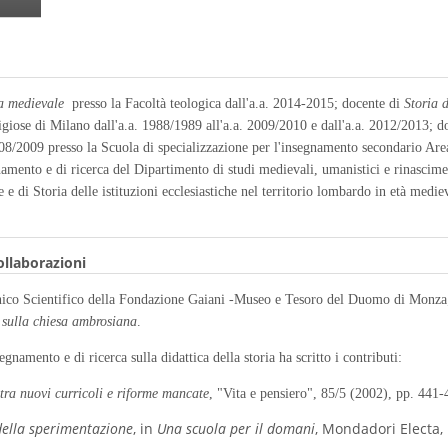
sa medievale
presso la Facoltà teologica dall'a.a. 2014-2015; docente di
Storia 
eligiose di Milano dall'a.a. 1988/1989 all'a.a. 2009/2010 e dall'a.a. 2012/2013; 
008/2009 presso la Scuola di specializzazione per l'insegnamento secondario Area2
gnamento e di ricerca del Dipartimento di studi medievali, umanistici e rinascimen
e e di Storia delle istituzioni ecclesiastiche nel territorio lombardo in età medie
collaborazioni
co Scientifico della Fondazione Gaiani -Museo e Tesoro del Duomo di Monza; d
i sulla chiesa ambrosiana
.
segnamento e di ricerca sulla didattica della storia ha scritto i contributi:
 tra nuovi curricoli e riforme mancate
, "Vita e pensiero", 85/5 (2002), pp. 441-
 della sperimentazione
, in
Una scuola per il domani
, Mondadori Electa,