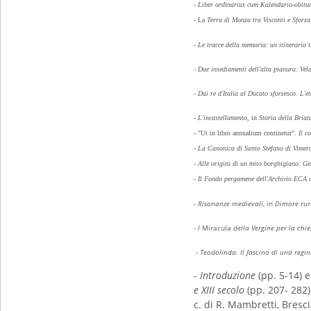
-
Liber ordinarius cum Kalendario-obitua
- La
Terra di Monza tra Visconti e Sforza
-
Le tracce della memoria: un itinerario t
-
Due insediamenti dell'alta pianura: Vel
-
Dai re d'Italia al Ducato sforzesco. L'e
-
L'incastellamento
, in
Storia della Brian
- "Ut in libro annualium continetur".
Il c
-
La Canonica di Santo Stefano di Vimerca
-
Alle origini di un mito borghigiano: Ge
-
Il Fondo pergamene dell'Archivio ECA 
-
Risonanze medievali
, in
Dimore rura
- I
Miracula
della Vergine per la chie
-
Teodolinda. Il fascino di una reg
-
Introduzione
(pp. 5-14) e
e XIII secolo
(pp. 207- 282)
c. di R. Mambretti, Bresc