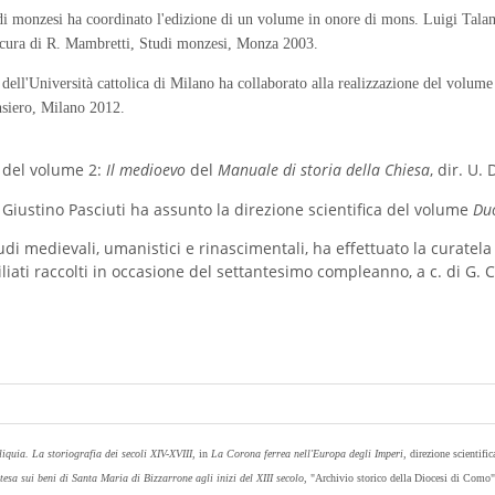
udi monzesi ha coordinato l'edizione di un volume in onore di mons. Luigi Tala
 cura di R. Mambretti, Studi monzesi, Monza 2003.
dell'Università cattolica di Milano ha collaborato alla realizzazione del volum
nsiero, Milano 2012.
a del volume 2:
Il medioevo
del
Manuale di storia della Chiesa
, dir. U.
Giustino Pasciuti ha assunto la direzione scientifica del volume
Du
udi medievali, umanistici e rinascimentali, ha effettuato la curatel
liati raccolti in occasione del settantesimo compleanno, a c. di G. C
liquia. La storiografia dei secoli XIV-XVIII
, in
La Corona ferrea nell'Europa degli Imperi
, direzione scientif
tesa sui beni di Santa Maria di Bizzarrone agli inizi del XIII secolo
, "Archivio storico della Diocesi di Como