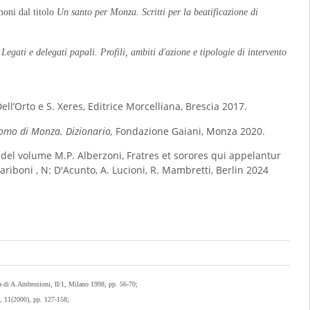
moni dal titolo
Un santo per Monza. Scritti per la beatificazione di
e
Legati e delegati papali. Profili, ambiti d'azione e tipologie di intervento
 Dell’Orto e S. Xeres, Editrice Morcelliana, Brescia 2017.
omo di Monza. Dizionario,
Fondazione Gaiani, Monza 2020.
a del volume M.P. Alberzoni, Fratres et sorores qui appelantur
ariboni , N: D'Acunto, A. Lucioni, R. Mambretti, Berlin 2024
ica di A.Ambrosioni, II/1, Milano 1998, pp. 56-70;
", 11(2000), pp. 127-158;