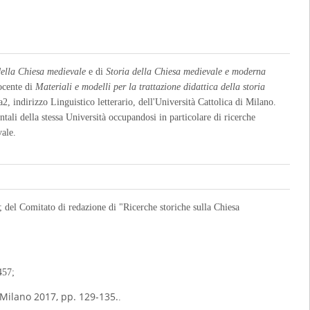
della Chiesa medievale
e di
Storia della Chiesa medievale e moderna
docente di
Materiali e modelli per la trattazione didattica della storia
, indirizzo Linguistico letterario, dell'Università Cattolica di Milano.
tali della stessa Università occupandosi in particolare di ricerche
vale.
el Comitato di redazione di "Ricerche storiche sulla Chiesa
457;
 Milano 2017, pp. 129-135.
.