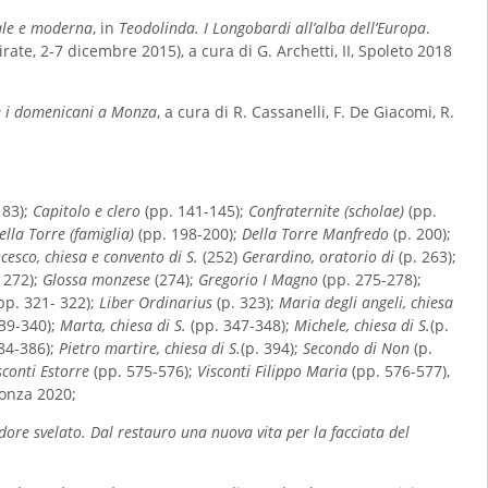
vale e moderna
, in
Teodolinda. I Longobardi all’alba dell’Europa
.
te, 2-7 dicembre 2015), a cura di G. Archetti, II, Spoleto 2018
 e i domenicani a Monza
, a cura di R. Cassanelli, F. De Giacomi, R.
 83);
Capitolo e clero
(pp. 141-145);
Confraternite (scholae)
(pp.
ella Torre (famiglia)
(pp. 198-200);
Della Torre Manfredo
(p. 200);
esco, chiesa e convento di S.
(252)
Gerardino, oratorio di
(p. 263);
. 272);
Glossa monzese
(274);
Gregorio I Magno
(pp. 275-278);
pp. 321- 322);
Liber Ordinarius
(p. 323);
Maria degli angeli, chiesa
339-340);
Marta, chiesa di S.
(pp. 347-348);
Michele, chiesa di S.
(p.
84-386);
Pietro martire, chiesa di S.
(p. 394);
Secondo di Non
(p.
sconti Estorre
(pp. 575-576);
Visconti Filippo Maria
(pp. 576-577),
Monza 2020;
dore svelato. Dal restauro una nuova vita per la facciata del