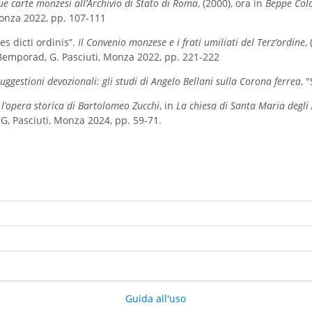
ue carte monzesi all’Archivio di Stato di Roma
, (2000), ora in
Beppe Col
Monza 2022, pp. 107-111
es dicti ordinis”.
Il Convenio monzese e i frati umiliati del Terz’ordine
,
 Bemporad, G. Pasciuti, Monza 2022, pp. 221-222
suggestioni devozionali: gli studi di Angelo Bellani sulla Corona ferrea
, 
": l’opera storica di Bartolomeo Zucchi
, in
La chiesa di Santa Maria degli
 G, Pasciuti, Monza 2024, pp. 59-71.
Guida all'uso