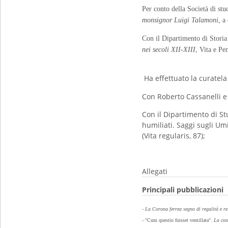
Per conto della Società di st
monsignor Luigi Talamoni
, a
Con il Dipartimento di Storia 
nei secoli XII-XIII
, Vita e Pe
Ha effettuato la curatel
Con Roberto Cassanelli e 
Con il Dipartimento di St
humiliati. Saggi sugli Umi
(Vita regularis, 87);
Allegati
Principali pubblicazioni
- La Corona ferrea segno di regalità e re
- "Cum questio fuisset ventillata".
La con