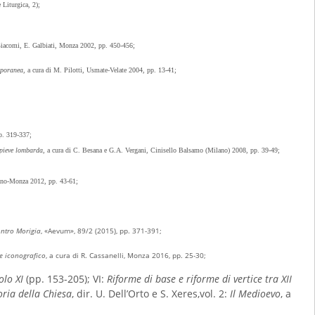
Liturgica, 2);
 Giacomi, E. Galbiati, Monza 2002, pp. 450-456;
mporanea
, a cura di M. Pilotti, Usmate-Velate 2004, pp. 13-41;
p. 319-337;
 pieve lombarda
, a cura di C. Besana e G.A. Vergani, Cinisello Balsamo (Milano) 2008, pp. 39-49;
ilano-Monza 2012, pp. 43-61;
ontro Morigia
, «Aevum», 89/2 (2015), pp. 371-391;
e iconografico
, a cura di R. Cassanelli, Monza 2016, pp. 25-30;
olo XI
(pp. 153-205); VI:
Riforme di base e riforme di vertice tra XII
ria della Chiesa
, dir. U. Dell’Orto e S. Xeres,vol. 2:
Il Medioevo
, a