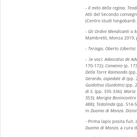
-
Il mito della regina. Teo
Atti del Secondo convegno
(Centro studi longobardi.
-
Gli Ordini Mendicanti a Mo
Mambretti, Monza 2019, p
-
Terzago, Oberto (Uberto)
- .le voci:
Advocatus de Ad
170-172);
Convenio
(p. 17
Della Torre Raimondo
(pp.
Gerardo, ospedale di
(pp. 
Guidottus (Guidotto)
(pp. 
di S.
(pp. 335-336);
Maria 
353);
Morigia Bonincontro
488);
Tedolinda
(pp. 514-5
in
Duomo di Monza. Dizio
- Prima lapis posita fuit.
Duomo di Monza
, a cura 